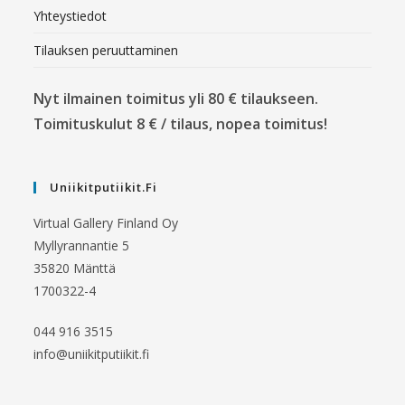
Yhteystiedot
Tilauksen peruuttaminen
Nyt ilmainen toimitus yli 80 € tilaukseen.
Toimituskulut 8 € / tilaus, nopea toimitus!
Uniikitputiikit.fi
Virtual Gallery Finland Oy
Myllyrannantie 5
35820 Mänttä
1700322-4
044 916 3515
info@uniikitputiikit.fi