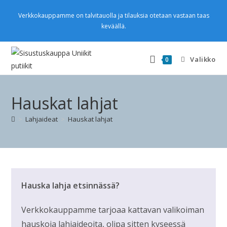
Verkkokauppamme on talvitauolla ja tilauksia otetaan vastaan taas
keväällä.
Valikko
0
Hauskat lahjat
>
Lahjaideat
>
Hauskat lahjat
Hauska lahja etsinnässä?
Verkkokauppamme tarjoaa kattavan valikoiman
hauskoja lahjaideoita, olipa sitten kyseessä