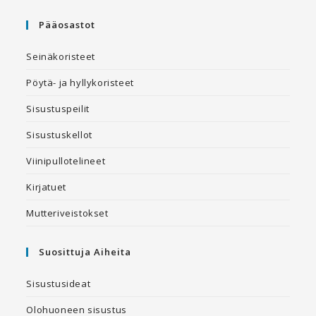
Pääosastot
Seinäkoristeet
Pöytä- ja hyllykoristeet
Sisustuspeilit
Sisustuskellot
Viinipullotelineet
Kirjatuet
Mutteriveistokset
Suosittuja Aiheita
Sisustusideat
Olohuoneen sisustus