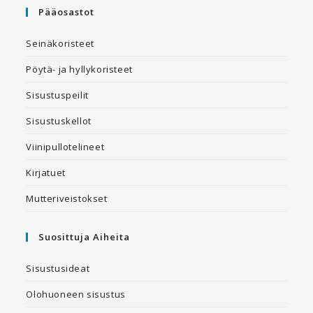
Pääosastot
Seinäkoristeet
Pöytä- ja hyllykoristeet
Sisustuspeilit
Sisustuskellot
Viinipullotelineet
Kirjatuet
Mutteriveistokset
Suosittuja Aiheita
Sisustusideat
Olohuoneen sisustus