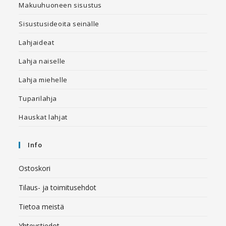
Makuuhuoneen sisustus
Sisustusideoita seinälle
Lahjaideat
Lahja naiselle
Lahja miehelle
Tuparilahja
Hauskat lahjat
Info
Ostoskori
Tilaus- ja toimitusehdot
Tietoa meistä
Yhteystiedot