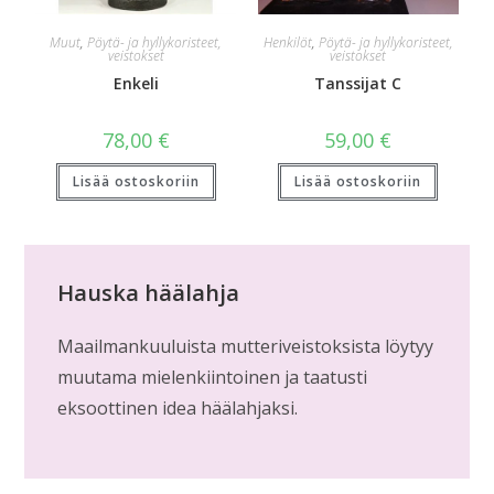
Muut
,
Pöytä- ja hyllykoristeet,
Henkilöt
,
Pöytä- ja hyllykoristeet,
veistokset
veistokset
Enkeli
Tanssijat C
78,00
€
59,00
€
Lisää ostoskoriin
Lisää ostoskoriin
Hauska häälahja
Maailmankuuluista mutteriveistoksista löytyy
muutama mielenkiintoinen ja taatusti
eksoottinen idea häälahjaksi.