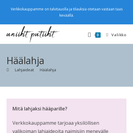
Verkkokauppamme on talvitauolla ja tilauksia otetaan vastaan taas
keväällä.
Valikko
0
Häälahja
>
Lahjaideat
>
Häälahja
Mitä lahjaksi hääparille?
Verkkokauppamme tarjoaa yksilöllisen
valikoiman lahjaideoita naimisiin menevälle