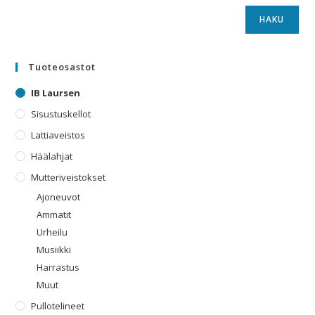
HAKU
Tuoteosastot
IB Laursen
Sisustuskellot
Lattiaveistos
Häälahjat
Mutteriveistokset
Ajoneuvot
Ammatit
Urheilu
Musiikki
Harrastus
Muut
Pullotelineet