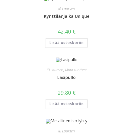
IB Laursen
Kynttilänjalka Unique
42,40
€
Lisää ostoskoriin
IB Laursen
,
Muut tuotteet
Lasipullo
29,80
€
Lisää ostoskoriin
IB Laursen