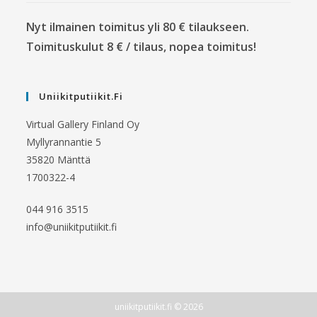
Nyt ilmainen toimitus yli 80 € tilaukseen.
Toimituskulut 8 € / tilaus, nopea toimitus!
Uniikitputiikit.fi
Virtual Gallery Finland Oy
Myllyrannantie 5
35820 Mänttä
1700322-4
044 916 3515
info@uniikitputiikit.fi
uniikitputiikit.fi © 2026