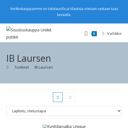
Verkkokauppamme on talvitauolla ja tilauksia otetaan vastaan taas
keväällä.
Valikko
0
IB Laursen
>
Tuotteet
>
IB Laursen