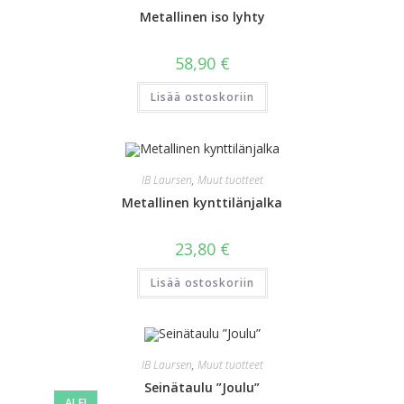
Metallinen iso lyhty
58,90
€
Lisää ostoskoriin
IB Laursen
,
Muut tuotteet
Metallinen kynttilänjalka
23,80
€
Lisää ostoskoriin
IB Laursen
,
Muut tuotteet
Seinätaulu ”Joulu”
ALE!