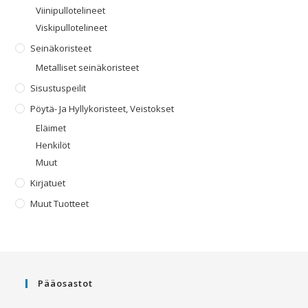
Viinipullotelineet
Viskipullotelineet
Seinäkoristeet
Metalliset seinäkoristeet
Sisustuspeilit
Pöytä- Ja Hyllykoristeet, Veistokset
Eläimet
Henkilöt
Muut
Kirjatuet
Muut Tuotteet
Pääosastot