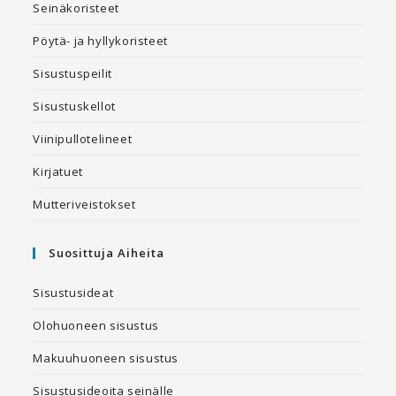
Seinäkoristeet
Pöytä- ja hyllykoristeet
Sisustuspeilit
Sisustuskellot
Viinipullotelineet
Kirjatuet
Mutteriveistokset
Suosittuja Aiheita
Sisustusideat
Olohuoneen sisustus
Makuuhuoneen sisustus
Sisustusideoita seinälle