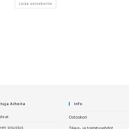
Lisää ostoskoriin
ttuja Aiheita
Info
ideat
Ostoskori
en sisustus
Tilaus- ja toimitusehdot