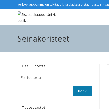
Verkkokauppamme on talvitauolla ja tilauksia otetaan vastaan taas
Seinäkoristeet
Hae Tuotetta
HAKU
Tuoteosastot