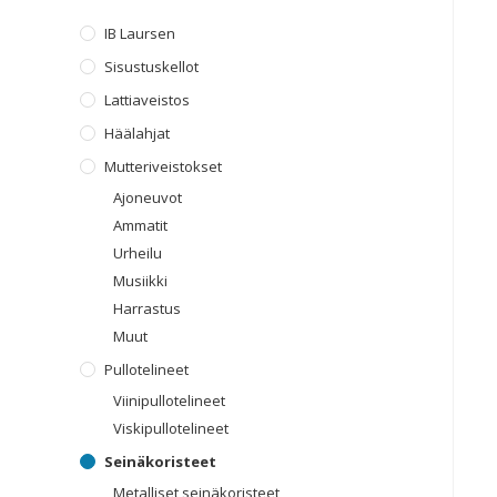
IB Laursen
Sisustuskellot
Lattiaveistos
Häälahjat
Mutteriveistokset
Ajoneuvot
Ammatit
Urheilu
Musiikki
Harrastus
Muut
Pullotelineet
Viinipullotelineet
Viskipullotelineet
Seinäkoristeet
Metalliset seinäkoristeet