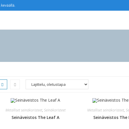
 keväällä.
Metalliset seinäkoristeet
,
Seinäkoristeet
Metalliset seinäkoristeet
,
Se
Seinäveistos The Leaf A
Seinäveistos The 