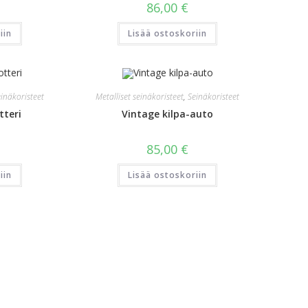
86,00
€
iin
Lisää ostoskoriin
inäkoristeet
Metalliset seinäkoristeet
,
Seinäkoristeet
tteri
Vintage kilpa-auto
85,00
€
iin
Lisää ostoskoriin