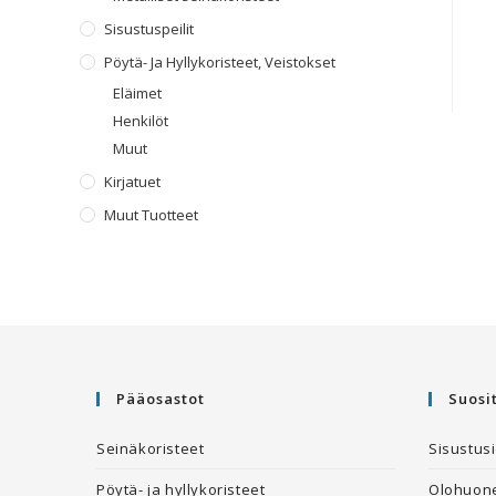
Sisustuspeilit
Pöytä- Ja Hyllykoristeet, Veistokset
Eläimet
Henkilöt
Muut
Kirjatuet
Muut Tuotteet
Pääosastot
Suosi
Seinäkoristeet
Sisustus
Pöytä- ja hyllykoristeet
Olohuone