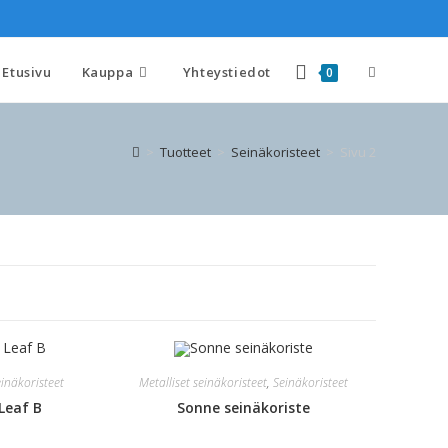
Etusivu
Kauppa
Yhteystiedot
0
>
Tuotteet
>
Seinäkoristeet
>
Sivu 2
inäkoristeet
Metalliset seinäkoristeet
,
Seinäkoristeet
Leaf B
Sonne seinäkoriste