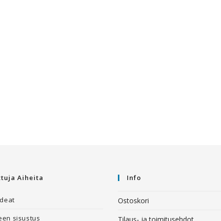
ttuja Aiheita
Info
ideat
Ostoskori
en sisustus
Tilaus- ja toimitusehdot