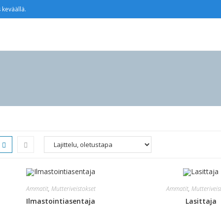
 keväällä.
Ammatit
,
Mutteriveistokset
Ammatit
,
Mutteriveis
Ilmastointiasentaja
Lasittaja