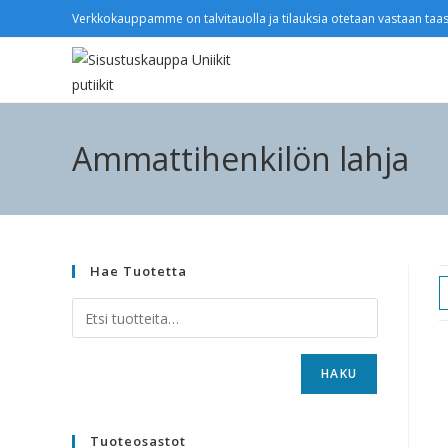
Verkkokauppamme on talvitauolla ja tilauksia otetaan vastaan taas
Ammattihenkilön lahja
Hae Tuotetta
HAKU
Tuoteosastot