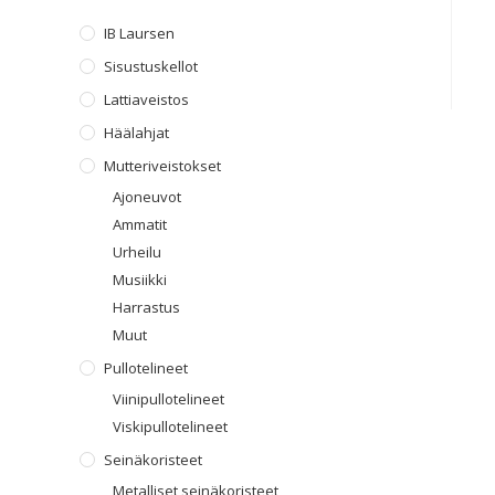
IB Laursen
Sisustuskellot
Lattiaveistos
Häälahjat
Mutteriveistokset
Ajoneuvot
Ammatit
Urheilu
Musiikki
Harrastus
Muut
Pullotelineet
Viinipullotelineet
Viskipullotelineet
Seinäkoristeet
Metalliset seinäkoristeet