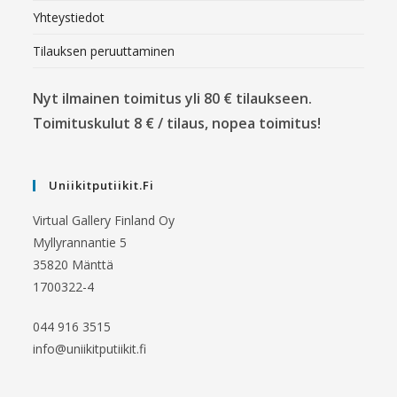
Yhteystiedot
Tilauksen peruuttaminen
Nyt ilmainen toimitus yli 80 € tilaukseen.
Toimituskulut 8 € / tilaus, nopea toimitus!
Uniikitputiikit.fi
Virtual Gallery Finland Oy
Myllyrannantie 5
35820 Mänttä
1700322-4
044 916 3515
info@uniikitputiikit.fi