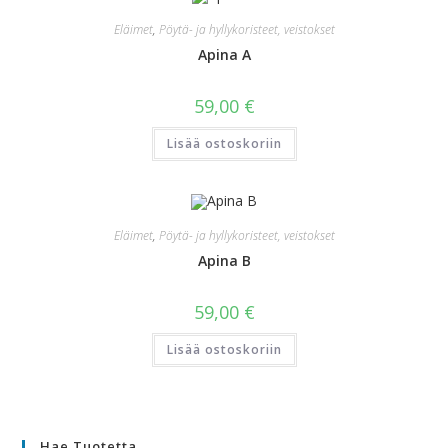
Eläimet
,
Pöytä- ja hyllykoristeet, veistokset
Apina A
59,00
€
Lisää ostoskoriin
Eläimet
,
Pöytä- ja hyllykoristeet, veistokset
Apina B
59,00
€
Lisää ostoskoriin
Hae Tuotetta