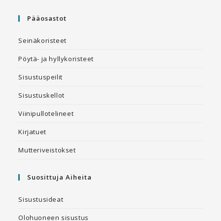
Pääosastot
Seinäkoristeet
Pöytä- ja hyllykoristeet
Sisustuspeilit
Sisustuskellot
Viinipullotelineet
Kirjatuet
Mutteriveistokset
Suosittuja Aiheita
Sisustusideat
Olohuoneen sisustus