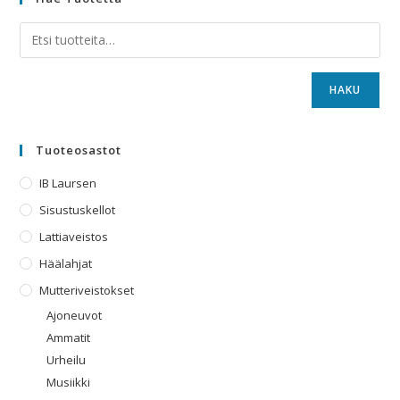
HAKU
Tuoteosastot
IB Laursen
Sisustuskellot
Lattiaveistos
Häälahjat
Mutteriveistokset
Ajoneuvot
Ammatit
Urheilu
Musiikki