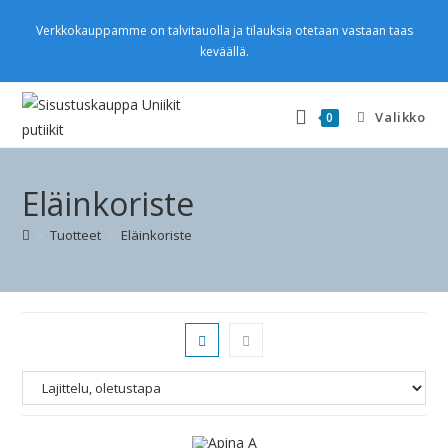
Verkkokauppamme on talvitauolla ja tilauksia otetaan vastaan taas
keväällä.
Valikko
0
Eläinkoriste
>
Tuotteet
>
Eläinkoriste