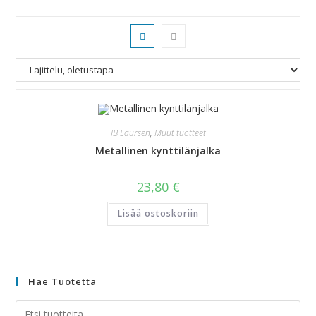
IB Laursen
,
Muut tuotteet
Metallinen kynttilänjalka
23,80
€
Lisää ostoskoriin
Hae Tuotetta