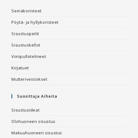
Seinäkoristeet
Pöytä- ja hyllykoristeet
Sisustuspeilit
Sisustuskellot
Viinipullotelineet
Kirjatuet
Mutteriveistokset
Suosittuja Aiheita
Sisustusideat
Olohuoneen sisustus
Makuuhuoneen sisustus