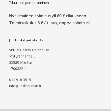
Tilauksen peruuttaminen
Nyt ilmainen toimitus yli 80 € tilaukseen.
Toimituskulut 8 € / tilaus, nopea toimitus!
Uniikitputiikit.fi
Virtual Gallery Finland Oy
Myllyrannantie 5
35820 Mänttä
1700322-4
044 916 3515
info@uniikitputiikit.fi