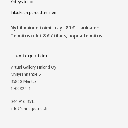
Yhteystiedot
Tilauksen peruuttaminen
Nyt ilmainen toimitus yli 80 € tilaukseen.
Toimituskulut 8 € / tilaus, nopea toimitus!
Uniikitputiikit.fi
Virtual Gallery Finland Oy
Myllyrannantie 5
35820 Mänttä
1700322-4
044 916 3515
info@uniikitputiikit.fi