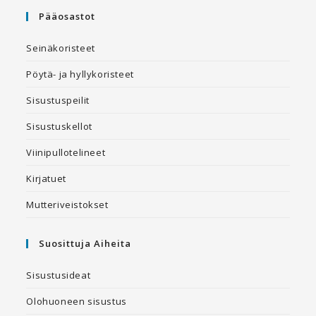
Pääosastot
Seinäkoristeet
Pöytä- ja hyllykoristeet
Sisustuspeilit
Sisustuskellot
Viinipullotelineet
Kirjatuet
Mutteriveistokset
Suosittuja Aiheita
Sisustusideat
Olohuoneen sisustus