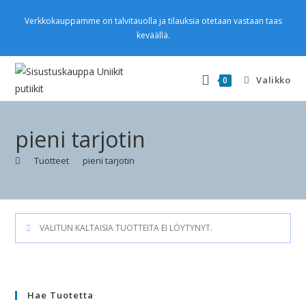
Verkkokauppamme on talvitauolla ja tilauksia otetaan vastaan taas
keväällä.
Valikko
0
pieni tarjotin
>
Tuotteet
>
pieni tarjotin
VALITUN KALTAISIA TUOTTEITA EI LÖYTYNYT.
Hae Tuotetta