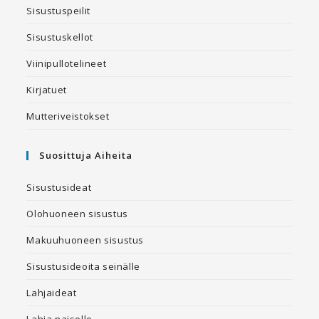
Sisustuspeilit
Sisustuskellot
Viinipullotelineet
Kirjatuet
Mutteriveistokset
Suosittuja Aiheita
Sisustusideat
Olohuoneen sisustus
Makuuhuoneen sisustus
Sisustusideoita seinälle
Lahjaideat
Lahja naiselle