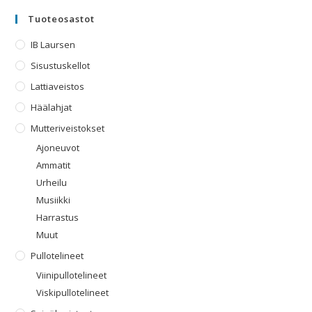
Tuoteosastot
IB Laursen
Sisustuskellot
Lattiaveistos
Häälahjat
Mutteriveistokset
Ajoneuvot
Ammatit
Urheilu
Musiikki
Harrastus
Muut
Pullotelineet
Viinipullotelineet
Viskipullotelineet