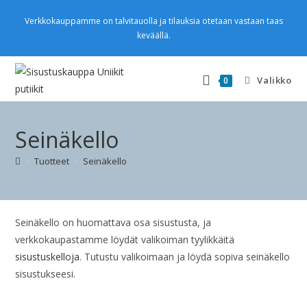
Verkkokauppamme on talvitauolla ja tilauksia otetaan vastaan taas
keväällä.
Valikko
0
Seinäkello
>
Tuotteet
>
Seinäkello
Seinäkello on huomattava osa sisustusta, ja
verkkokaupastamme löydät valikoiman tyylikkäitä
sisustuskelloja
. Tutustu valikoimaan ja löydä sopiva seinäkello
sisustukseesi.