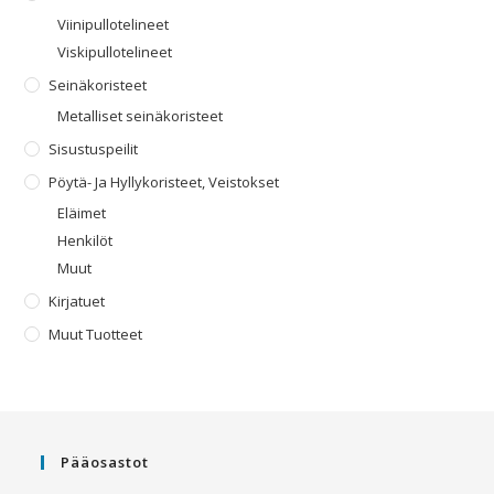
Viinipullotelineet
Viskipullotelineet
Seinäkoristeet
Metalliset seinäkoristeet
Sisustuspeilit
Pöytä- Ja Hyllykoristeet, Veistokset
Eläimet
Henkilöt
Muut
Kirjatuet
Muut Tuotteet
Pääosastot