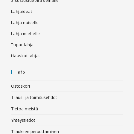
Sisustusideoita seinälle
Lahjaideat
Lahja naiselle
Lahja miehelle
Tuparilahja
Hauskat lahjat
Info
Ostoskori
Tilaus- ja toimitusehdot
Tietoa meistä
Yhteystiedot
Tilauksen peruuttaminen