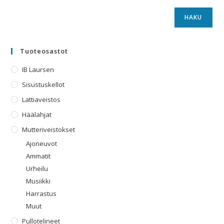
HAKU
Tuoteosastot
IB Laursen
Sisustuskellot
Lattiaveistos
Häälahjat
Mutteriveistokset
Ajoneuvot
Ammatit
Urheilu
Musiikki
Harrastus
Muut
Pullotelineet