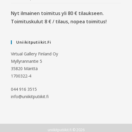
Nyt ilmainen toimitus yli 80 € tilaukseen.
Toimituskulut 8 € / tilaus, nopea toimitus!
Uniikitputiikit.fi
Virtual Gallery Finland Oy
Myllyrannantie 5
35820 Mänttä
1700322-4
044 916 3515
info@uniikitputiikit.fi
uniikitputiikit.fi © 2026