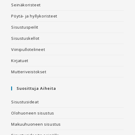
Seinäkoristeet
Pöytä- ja hyllykoristeet
Sisustuspeilit
Sisustuskellot
Viinipullotelineet
Kirjatuet
Mutteriveistokset
Suosittuja Aiheita
Sisustusideat
Olohuoneen sisustus
Makuuhuoneen sisustus