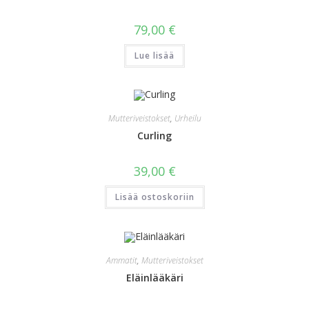
79,00
€
Lue lisää
Mutteriveistokset
,
Urheilu
Curling
39,00
€
Lisää ostoskoriin
Ammatit
,
Mutteriveistokset
Eläinlääkäri