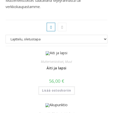
Mutteriveistokset saatavana Myllyrannasta tai
verkkokaupastamme.
Mutteriveistokset
,
Muut
Äiti ja lapsi
56,00
€
Lisää ostoskoriin