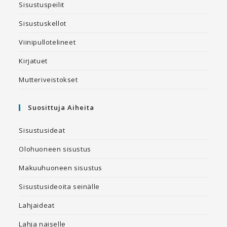
Sisustuspeilit
Sisustuskellot
Viinipullotelineet
Kirjatuet
Mutteriveistokset
Suosittuja Aiheita
Sisustusideat
Olohuoneen sisustus
Makuuhuoneen sisustus
Sisustusideoita seinälle
Lahjaideat
Lahja naiselle