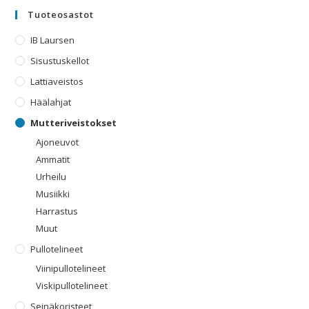
Tuoteosastot
IB Laursen
Sisustuskellot
Lattiaveistos
Häälahjat
Mutteriveistokset
Ajoneuvot
Ammatit
Urheilu
Musiikki
Harrastus
Muut
Pullotelineet
Viinipullotelineet
Viskipullotelineet
Seinäkoristeet