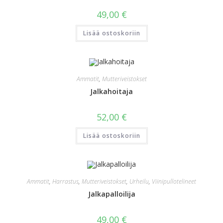
49,00
€
Lisää ostoskoriin
Ammatit
,
Mutteriveistokset
Jalkahoitaja
52,00
€
Lisää ostoskoriin
Ammatit
,
Harrastus
,
Mutteriveistokset
,
Urheilu
,
Viinipullotelineet
Jalkapalloilija
49,00
€