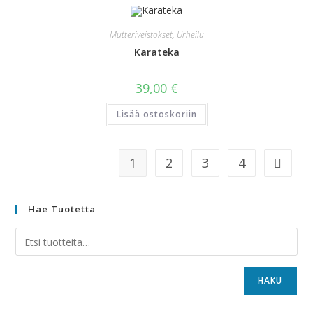
Mutteriveistokset
,
Urheilu
Karateka
39,00
€
Lisää ostoskoriin
1
2
3
4
Hae Tuotetta
HAKU