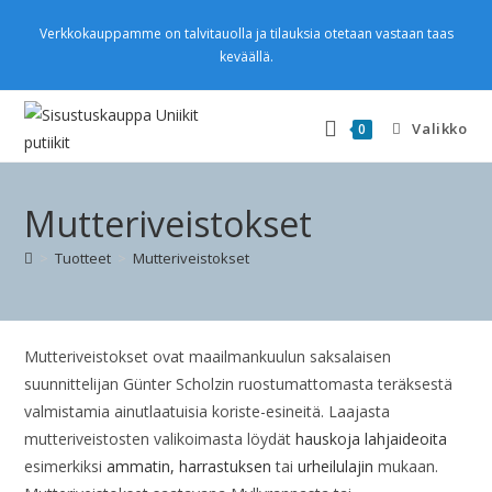
Verkkokauppamme on talvitauolla ja tilauksia otetaan vastaan taas
keväällä.
Valikko
0
Mutteriveistokset
>
Tuotteet
>
Mutteriveistokset
Mutteriveistokset ovat maailmankuulun saksalaisen
suunnittelijan Günter Scholzin ruostumattomasta teräksestä
valmistamia ainutlaatuisia koriste-esineitä. Laajasta
mutteriveistosten valikoimasta löydät
hauskoja lahjaideoita
esimerkiksi
ammatin,
harrastuksen
tai
urheilulajin
mukaan.