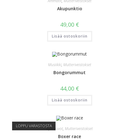
Ammatit
,
Mutteriveistokset
Akupunktio
49,00
€
Lisää ostoskoriin
Musiikki
,
Mutteriveistokset
Bongorummut
44,00
€
Lisää ostoskoriin
LOPPU VARASTOSTA
Ajoneuvot
,
Mutteriveistokset
Boxer race