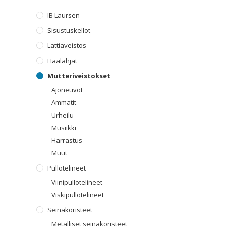
IB Laursen
Sisustuskellot
Lattiaveistos
Häälahjat
Mutteriveistokset
Ajoneuvot
Ammatit
Urheilu
Musiikki
Harrastus
Muut
Pullotelineet
Viinipullotelineet
Viskipullotelineet
Seinäkoristeet
Metalliset seinäkoristeet