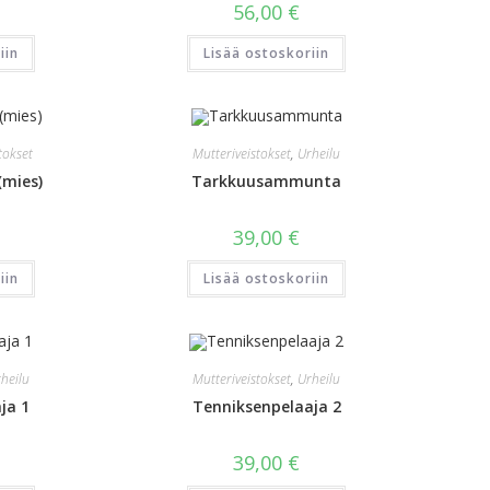
56,00
€
iin
Lisää ostoskoriin
tokset
Mutteriveistokset
,
Urheilu
(mies)
Tarkkuusammunta
39,00
€
iin
Lisää ostoskoriin
heilu
Mutteriveistokset
,
Urheilu
ja 1
Tenniksenpelaaja 2
39,00
€