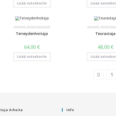
Lisää ostoskoriin
Lisää ostoskor
Ammatit
,
Mutteriveistokset
Ammatit
,
Mutteriveis
Terveydenhoitaja
Teurastaja
64,00
€
48,00
€
Lisää ostoskoriin
Lisää ostoskor
1
ttuja Aiheita
Info