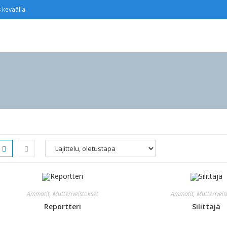
 keväällä.
Ammatit
,
Mutteriveistokset
Ammatit
,
Mutteriveis
Reportteri
Silittäjä