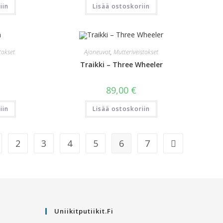
iin
Lisää ostoskoriin
tokset
Ajoneuvot
,
Mutteriveistokset
Traikki – Three Wheeler
89,00
€
iin
Lisää ostoskoriin
2
3
4
5
6
7
Uniikitputiikit.fi