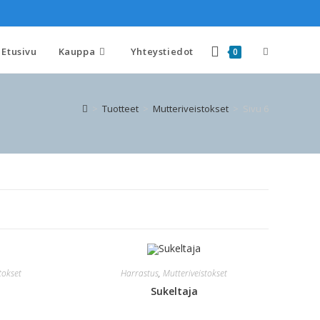
Etusivu
Kauppa
Yhteystiedot
0
>
Tuotteet
>
Mutteriveistokset
>
Sivu 6
tokset
Harrastus
,
Mutteriveistokset
Sukeltaja