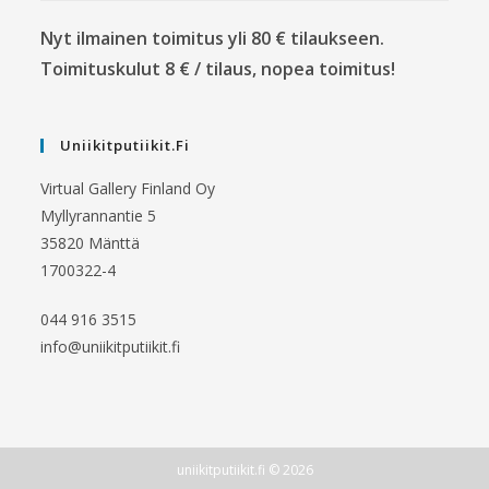
Nyt ilmainen toimitus yli 80 € tilaukseen.
Toimituskulut 8 € / tilaus, nopea toimitus!
Uniikitputiikit.fi
Virtual Gallery Finland Oy
Myllyrannantie 5
35820 Mänttä
1700322-4
044 916 3515
info@uniikitputiikit.fi
uniikitputiikit.fi © 2026