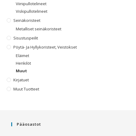
Viinipullotelineet
Viskipullotelineet
Seinäkoristeet
Metalliset seinäkoristeet
Sisustuspeilit
Pöytä- Ja Hyllykoristeet, Veistokset
Eläimet
Henkilöt
Muut
Kirjatuet
Muut Tuotteet
Pääosastot