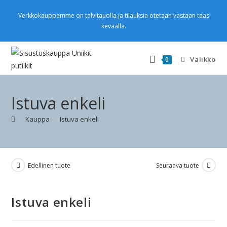
Verkkokauppamme on talvitauolla ja tilauksia otetaan vastaan taas
keväällä.
Valikko
0
Istuva enkeli
>
Kauppa
>
Istuva enkeli
Edellinen tuote
Seuraava tuote
Istuva enkeli