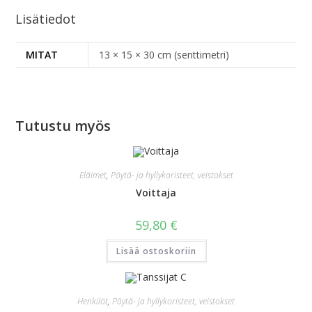
Lisätiedot
MITAT
13 × 15 × 30 cm (senttimetri)
Tutustu myös
Eläimet
,
Pöytä- ja hyllykoristeet, veistokset
Voittaja
59,80
€
Lisää ostoskoriin
Henkilöt
,
Pöytä- ja hyllykoristeet, veistokset