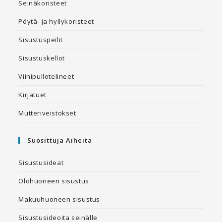
Seinäkoristeet
Pöytä- ja hyllykoristeet
Sisustuspeilit
Sisustuskellot
Viinipullotelineet
Kirjatuet
Mutteriveistokset
Suosittuja Aiheita
Sisustusideat
Olohuoneen sisustus
Makuuhuoneen sisustus
Sisustusideoita seinälle