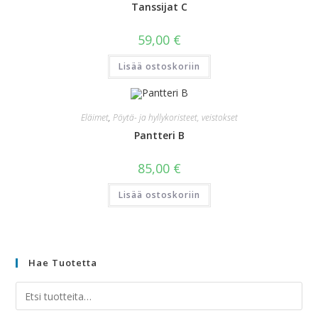
Tanssijat C
59,00
€
Lisää ostoskoriin
Eläimet
,
Pöytä- ja hyllykoristeet, veistokset
Pantteri B
85,00
€
Lisää ostoskoriin
Hae Tuotetta