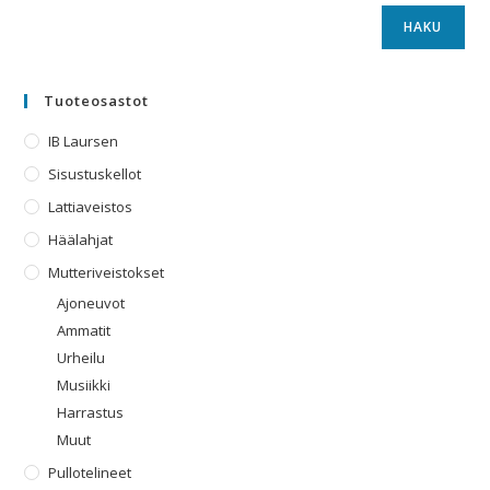
HAKU
Tuoteosastot
IB Laursen
Sisustuskellot
Lattiaveistos
Häälahjat
Mutteriveistokset
Ajoneuvot
Ammatit
Urheilu
Musiikki
Harrastus
Muut
Pullotelineet