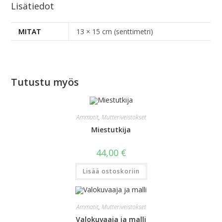
Lisätiedot
MITAT
13 × 15 cm (senttimetri)
Tutustu myös
Ammatit
,
Mutteriveistokset
Miestutkija
44,00
€
Lisää ostoskoriin
Ammatit
,
Mutteriveistokset
Valokuvaaja ja malli