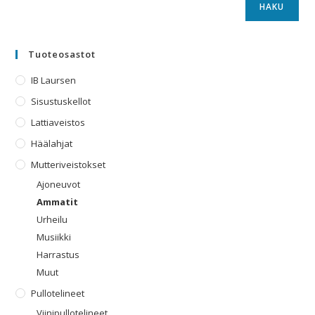
HAKU
Tuoteosastot
IB Laursen
Sisustuskellot
Lattiaveistos
Häälahjat
Mutteriveistokset
Ajoneuvot
Ammatit
Urheilu
Musiikki
Harrastus
Muut
Pullotelineet
Viinipullotelineet