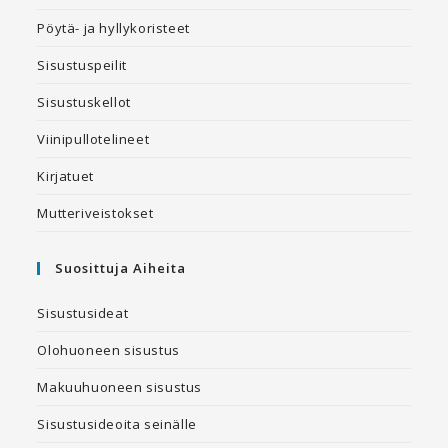
Pöytä- ja hyllykoristeet
Sisustuspeilit
Sisustuskellot
Viinipullotelineet
Kirjatuet
Mutteriveistokset
Suosittuja Aiheita
Sisustusideat
Olohuoneen sisustus
Makuuhuoneen sisustus
Sisustusideoita seinälle