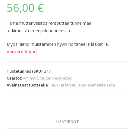
56,00
€
Tämä mutteriveistos rentouttaa tunnelmaa
tutkimus-/toimenpidehuoneessa.
Myös hieno muistaminen hyvin hoitaneelle lääkärille.
Varasto loppu
Tuotetunnus (SKU):
247
Osastot:
Ammatit
,
Mutteriveistokset
Avainsanat tuotteelle
Hauskat lahjat
,
lahja ammattilaiselle
LISÄTIEDOT