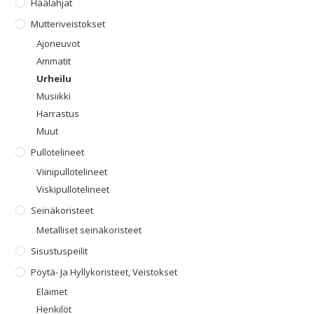
Häälahjat
Mutteriveistokset
Ajoneuvot
Ammatit
Urheilu
Musiikki
Harrastus
Muut
Pullotelineet
Viinipullotelineet
Viskipullotelineet
Seinäkoristeet
Metalliset seinäkoristeet
Sisustuspeilit
Pöytä- Ja Hyllykoristeet, Veistokset
Eläimet
Henkilöt