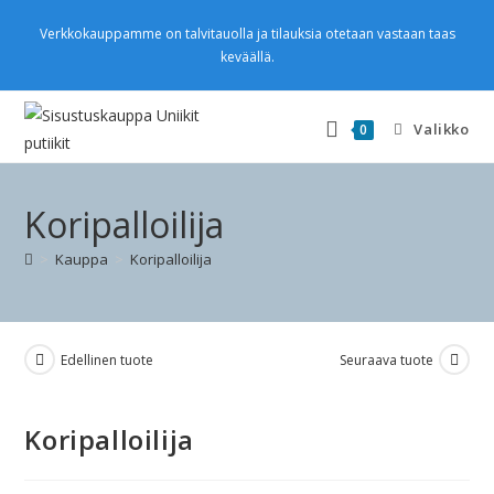
Verkkokauppamme on talvitauolla ja tilauksia otetaan vastaan taas
keväällä.
Valikko
0
Koripalloilija
>
Kauppa
>
Koripalloilija
Edellinen tuote
Seuraava tuote
Koripalloilija