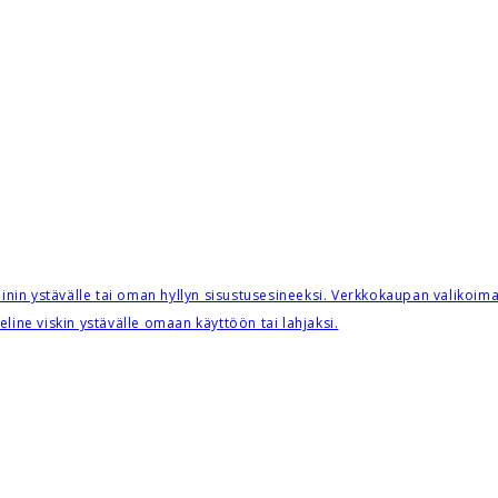
iinin ystävälle tai oman hyllyn sisustusesineeksi. Verkkokaupan valikoimass
eline viskin ystävälle omaan käyttöön tai lahjaksi.