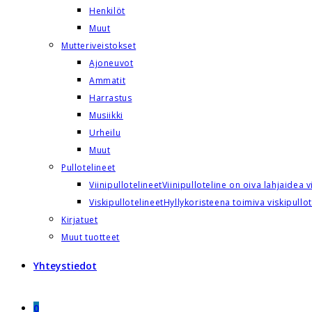
Henkilöt
Muut
Mutteriveistokset
Ajoneuvot
Ammatit
Harrastus
Musiikki
Urheilu
Muut
Pullotelineet
Viinipullotelineet
Viinipulloteline on oiva lahjaidea v
Viskipullotelineet
Hyllykoristeena toimiva viskipullot
Kirjatuet
Muut tuotteet
Yhteystiedot
0