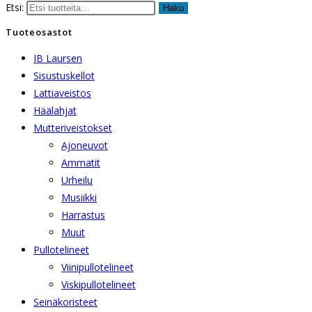
Etsi:
Haku
Tuoteosastot
IB Laursen
Sisustuskellot
Lattiaveistos
Häälahjat
Mutteriveistokset
Ajoneuvot
Ammatit
Urheilu
Musiikki
Harrastus
Muut
Pullotelineet
Viinipullotelineet
Viskipullotelineet
Seinäkoristeet