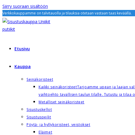
Siirry suoraan sisältöön
Verkkokauppamme on talvitauolla ja tilauksia otetaan vastaan taas keväällä.
Etusivu
Kauppa
Seinäkoristeet
Kaikki seinäkoristeet
Tarjoamme upean ja laajan valik
vaihtoehto tavallisen taulun tilalle. Tutustu ja tilaa 
Metalliset seinäkoristeet
Sisustuskellot
Sisustuspeilit
Pöytä- ja hyllykoristeet, veistokset
Eläimet