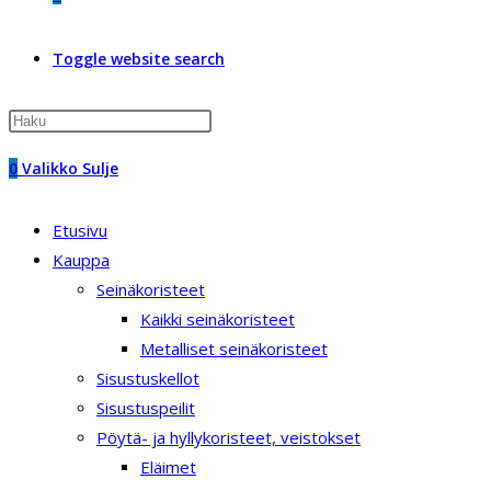
Toggle website search
0
Valikko
Sulje
Etusivu
Kauppa
Seinäkoristeet
Kaikki seinäkoristeet
Metalliset seinäkoristeet
Sisustuskellot
Sisustuspeilit
Pöytä- ja hyllykoristeet, veistokset
Eläimet