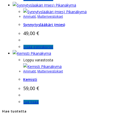
Pikanäkymä
Pikanäkymä
Ammatit
,
Mutteriveistokset
Synnytyslääkäri (mies)
49,00
€
Lisää ostoskoriin
Pikanäkymä
Loppu varastosta
Pikanäkymä
Ammatit
,
Mutteriveistokset
Kemisti
59,00
€
Lue lisää
Hae tuotetta