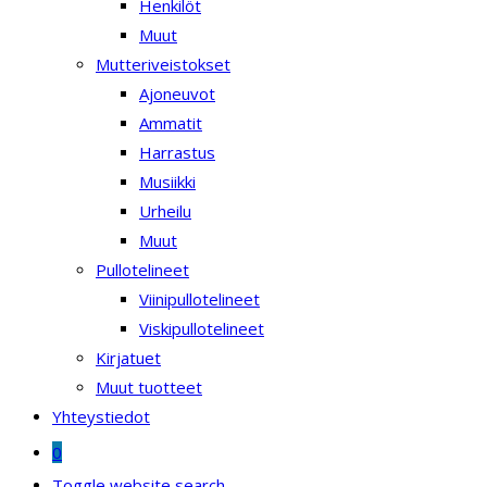
Henkilöt
Muut
Mutteriveistokset
Ajoneuvot
Ammatit
Harrastus
Musiikki
Urheilu
Muut
Pullotelineet
Viinipullotelineet
Viskipullotelineet
Kirjatuet
Muut tuotteet
Yhteystiedot
0
Toggle website search