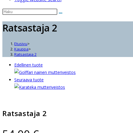
Ratsastaja 2
Etusivu
>
Kauppa
>
Ratsastaja 2
Edellinen tuote
Seuraava tuote
Ratsastaja 2