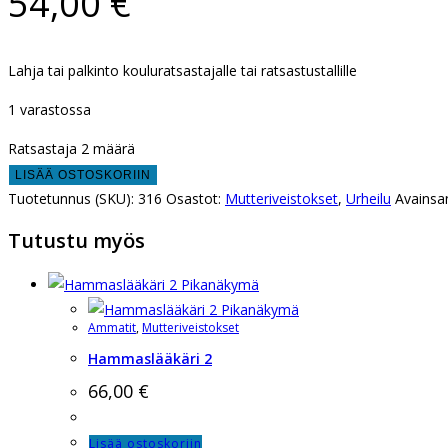
54,00
€
Lahja tai palkinto kouluratsastajalle tai ratsastustallille
1 varastossa
Ratsastaja 2 määrä
LISÄÄ OSTOSKORIIN
Tuotetunnus (SKU):
316
Osastot:
Mutteriveistokset
,
Urheilu
Avainsa
Tutustu myös
Pikanäkymä
Pikanäkymä
Ammatit
,
Mutteriveistokset
Hammaslääkäri 2
66,00
€
Lisää ostoskoriin