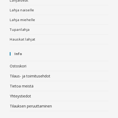
Lahjaideat
Lahja naiselle
Lahja miehelle
Tuparilahja
Hauskat lahjat
Info
Ostoskori
Tilaus- ja toimitusehdot
Tietoa meistä
Yhteystiedot
Tilauksen peruuttaminen