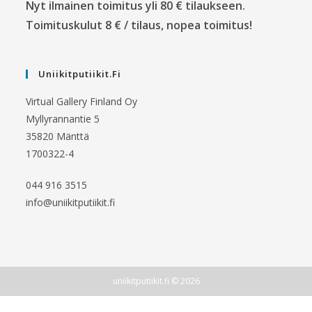
Nyt ilmainen toimitus yli 80 € tilaukseen.
Toimituskulut 8 € / tilaus, nopea toimitus!
Uniikitputiikit.fi
Virtual Gallery Finland Oy
Myllyrannantie 5
35820 Mänttä
1700322-4
044 916 3515
info@uniikitputiikit.fi
uniikitputiikit.fi © 2026