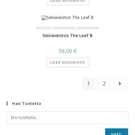
Lisää ostoskoriin
Metalliset seinäkoristeet
,
Seinäkoristeet
Seinäveistos The Leaf B
59,00
€
Lisää ostoskoriin
1
2
Hae Tuotetta
HAKU