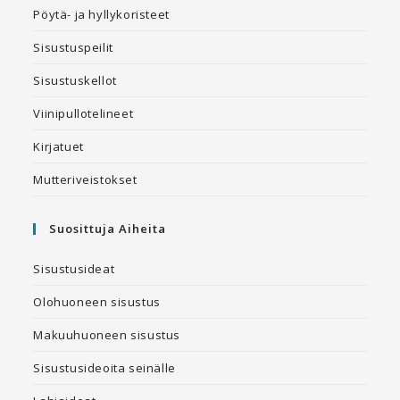
Pöytä- ja hyllykoristeet
Sisustuspeilit
Sisustuskellot
Viinipullotelineet
Kirjatuet
Mutteriveistokset
Suosittuja Aiheita
Sisustusideat
Olohuoneen sisustus
Makuuhuoneen sisustus
Sisustusideoita seinälle