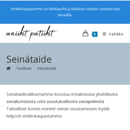
Verkkokauppamme on talvitauolla ja tilauksia otetaan vastaan taas
keväällä.
Valikko
0
Seinätaide
>
Tuotteet
>
Seinätaide
Seinätaidevalikoimamme koostuu erinäköisistä yksilöllisistä
seinäkoristeista
sekä
sisustuksellisista seinäpeileistä
.
Taiteelliset koriste-esineet seinän sisustamiseen löydät
helposti verkkokaupastamme.