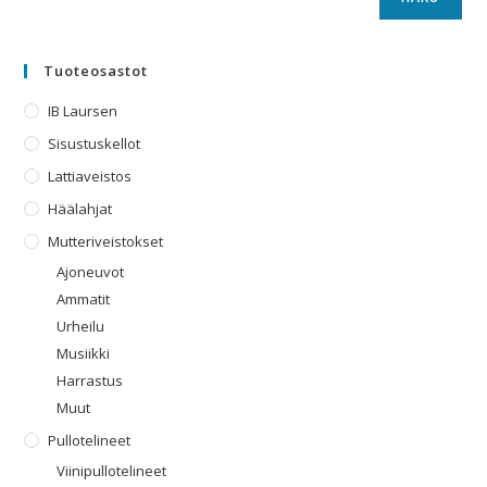
Tuoteosastot
IB Laursen
Sisustuskellot
Lattiaveistos
Häälahjat
Mutteriveistokset
Ajoneuvot
Ammatit
Urheilu
Musiikki
Harrastus
Muut
Pullotelineet
Viinipullotelineet