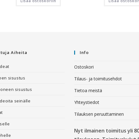
Lisää ostoskoriin
Lisää ostoskor
ttuja Aiheita
Info
ideat
Ostoskori
en sisustus
Tilaus- ja toimitusehdot
oneen sisustus
Tietoa meistä
deoita seinälle
Yhteystiedot
at
Tilauksen peruuttaminen
selle
Nyt ilmainen toimitus yli 8
ehelle