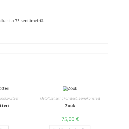
lkaisija 73 senttimetriä.
inäkoristeet
Metalliset seinäkoristeet
,
Seinäkoristeet
tteri
Zouk
75,00
€