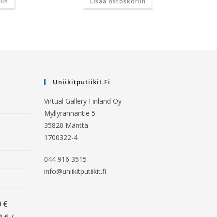
iin
Lisää ostoskoriin
Uniikitputiikit.fi
Virtual Gallery Finland Oy
Myllyrannantie 5
35820 Mänttä
1700322-4
044 916 3515
info@uniikitputiikit.fi
0 €