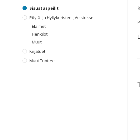
Sisustuspeilit
Pöytä- Ja Hyllykoristeet, Veistokset
P
Eläimet
Henkilöt
L
Muut
Kirjatuet
Muut Tuotteet