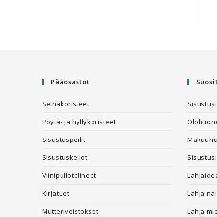
Pääosastot
Suosi
Seinäkoristeet
Sisustus
Pöytä- ja hyllykoristeet
Olohuone
Sisustuspeilit
Makuuhu
Sisustuskellot
Sisustusi
Viinipullotelineet
Lahjaide
Kirjatuet
Lahja nai
Mutteriveistokset
Lahja mi